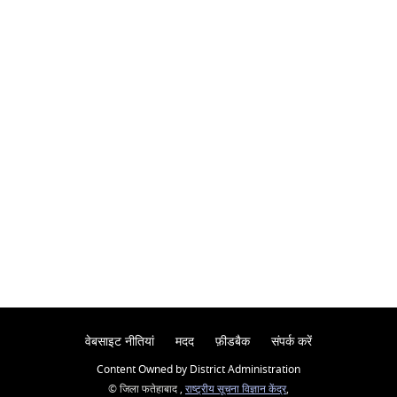
वेबसाइट नीतियां
मदद
फ़ीडबैक
संपर्क करें
Content Owned by District Administration
© जिला फतेहाबाद ,
राष्ट्रीय सूचना विज्ञान केंद्र
,